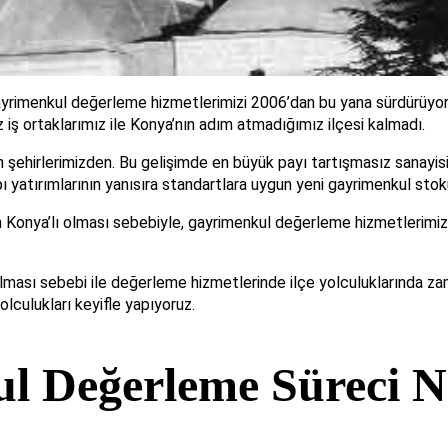
rimenkul değerleme hizmetlerimizi 2006’dan bu yana sürdürüyoru
 iş ortaklarımız ile Konya’nın adım atmadığımız ilçesi kalmadı.
 şehirlerimizden. Bu gelişimde en büyük payı tartışmasız sanayisi 
apı yatırımlarının yanısıra standartlara uygun yeni gayrimenkul st
n Konya’lı olması sebebiyle, gayrimenkul değerleme hizmetlerimiz
p olması sebebi ile değerleme hizmetlerinde ilçe yolculuklarında 
lculukları keyifle yapıyoruz.
 Değerleme Süreci N