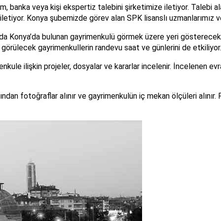
banka veya kişi ekspertiz talebini şirketimize iletiyor. Talebi a
iletiyor. Konya şubemizde görev alan SPK lisanslı uzmanlarımız ve
a Konya’da bulunan gayrimenkulü görmek üzere yeri gösterecek ki
 görülecek gayrimenkullerin randevu saat ve günlerini de etkiliyor
ule ilişkin projeler, dosyalar ve kararlar incelenir. İncelenen ev
an fotoğraflar alınır ve gayrimenkulün iç mekan ölçüleri alınır. P