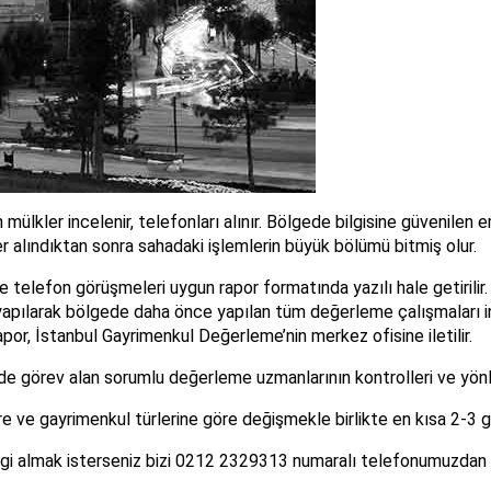
ülkler incelenir, telefonları alınır. Bölgede bilgisine güvenilen e
er alındıktan sonra sahadaki işlemlerin büyük bölümü bitmiş olur.
ve telefon görüşmeleri uygun rapor formatında yazılı hale getirili
yapılarak bölgede daha önce yapılan tüm değerleme çalışmaları inc
apor, İstanbul Gayrimenkul Değerleme’nin merkez ofisine iletilir.
inde görev alan sorumlu değerleme uzmanlarının kontrolleri ve yönl
e ve gayrimenkul türlerine göre değişmekle birlikte en kısa 2-3 g
i almak isterseniz bizi 0212 2329313 numaralı telefonumuzdan ar