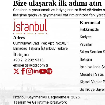
Bize ulaşarak ilk adımı atın
Sorularınızı yanıtlamak ve ihtiyaçlarınıza özel çözümler
iletişime geçin ve gayrimenkul yatırımlarınızda fark yarat
Kurumsal
Hakkımızda
Kariyer
Adres
Cumhuriyet Cad. Pak Apt. No:30/1
Yayınlar
Elmadağ Taksim İstanbul/Türkiye
Sıkça Sorulan S
İletişim
İletişim
+90 212 232 9313
ekspertiz@igd.com.tr
İptal ve İade Şa
Mesafeli Satış
Kişisel Veriler P
Gizlilik ve Güven
İstanbul Gayrimenkul Değerleme © 2025
Tasarım ve Geliştirme:
brain.work