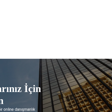
rınız İçin
n
bir online danışmanlık