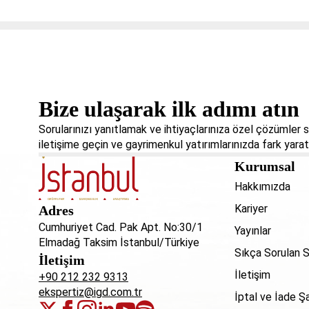
Bize ulaşarak ilk adımı atın
Sorularınızı yanıtlamak ve ihtiyaçlarınıza özel çözümler
iletişime geçin ve gayrimenkul yatırımlarınızda fark yarat
Kurumsal
Hakkımızda
Kariyer
Adres
Cumhuriyet Cad. Pak Apt. No:30/1
Yayınlar
Elmadağ Taksim İstanbul/Türkiye
Sıkça Sorulan S
İletişim
İletişim
+90 212 232 9313
ekspertiz@igd.com.tr
İptal ve İade Şa