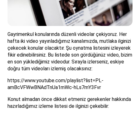
Gayrimenkul konularında düzenli videolar çekiyoruz. Her
hafta iki video yayınladığımız kanalımızda, mutlaka ilginizi
çekecek konular olacaktır. Şu oynatma listesini izleyerek
fikir edinebilirsiniz. Bu listede son gördüğünüz video, bizim
en son yüklediğimiz videodur. Sırayla izlerseniz, eskiye
doğru tüm videoları izlemiş olacaksınız:
https://www.youtube.com/playlist?list=PL-
amBcVFWwBNAdTnUa1mWc-hLs7mY3Fvr
Konut almadan önce dikkat etmeniz gerekenler hakkında
hazırladığımız izleme listesi de ilginizi çekebilir: