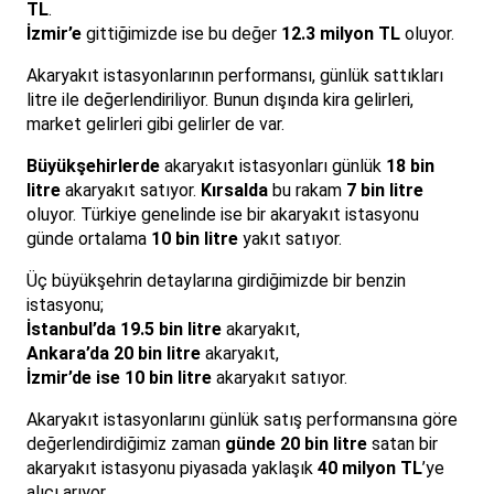
TL
.
İzmir’e
gittiğimizde ise bu değer
12.3 milyon TL
oluyor.
Akaryakıt istasyonlarının performansı, günlük sattıkları
litre ile değerlendiriliyor. Bunun dışında kira gelirleri,
market gelirleri gibi gelirler de var.
Büyükşehirlerde
akaryakıt istasyonları günlük
18 bin
litre
akaryakıt satıyor.
Kırsalda
bu rakam
7 bin litre
oluyor. Türkiye genelinde ise bir akaryakıt istasyonu
günde ortalama
10 bin litre
yakıt satıyor.
Üç büyükşehrin detaylarına girdiğimizde bir benzin
istasyonu;
İstanbul’da 19.5 bin litre
akaryakıt,
Ankara’da 20 bin litre
akaryakıt,
İzmir’de ise 10 bin litre
akaryakıt satıyor.
Akaryakıt istasyonlarını günlük satış performansına göre
değerlendirdiğimiz zaman
günde 20 bin litre
satan bir
akaryakıt istasyonu piyasada yaklaşık
40 milyon TL
’ye
alıcı arıyor.