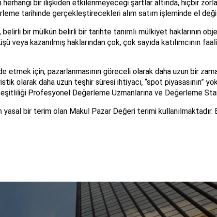
arın herhangi bir ilişkiden etkilenmeyeceği şartlar altında, hiçbir zo
rleme tarihinde gerçekleştirecekleri alım satım işleminde el değiş
lirli bir mülkün belirli bir tarihte tanımlı mülkiyet haklarının obj
örüşü veya kazanılmış haklarından çok, çok sayıda katılımcının fa
de etmek için, pazarlanmasının göreceli olarak daha uzun bir zama
istik olarak daha uzun teşhir süresi ihtiyacı, “spot piyasasının” yo
 çeşitliliği Profesyonel Değerleme Uzmanlarına ve Değerleme Standa
an yasal bir terim olan Makul Pazar Değeri terimi kullanılmaktadır.