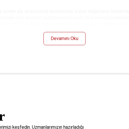
ş uzman ağı ve kurumsal deneyimiyle, konut değerleme hizmetleri
zırlayarak hem bireysel müşterilerimizin hem de kurumsal paydaşlar
lnızca bir fiyat değil; aynı zamanda bilgiye dayalı bir güven sunarı
Devamını Oku
r
imizi keşfedin. Uzmanlarımızın hazırladığı