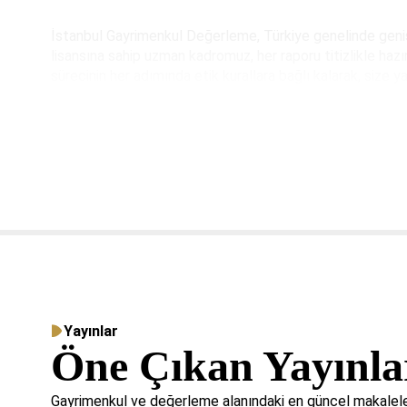
İstanbul Gayrimenkul Değerleme, Türkiye genelinde geni
lisansına sahip uzman kadromuz, her raporu titizlikle ha
sürecinin her adımında etik kurallara bağlı kalarak, size ya
Yayınlar
Öne Çıkan Yayınla
Gayrimenkul ve değerleme alanındaki en güncel makaleler