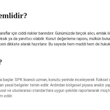
emlidir?
aflar için ciddi riskler barındırır. Günümüzde birçok alıcı, emlak il
eksik ya da yanıltıcı olabilir. Konut değerleme raporu, mülkün bu
işkeni dikkate alarak hazırlanır. Bu sayede hem maddi hem de hukuki
?
ra başlar. SPK lisanslı uzman, konutu yerinde inceleyerek fizikse
n yasal belgeler temin edilir. Ardından bölgesel piyasa analizi yapı
, ulusal ve uluslararası standartlara uygun şekilde raporlanarak mü
m edilir.