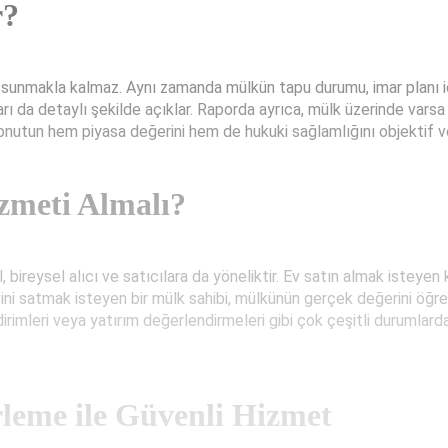
r?
sunmakla kalmaz. Aynı zamanda mülkün tapu durumu, imar planı içeris
ları da detaylı şekilde açıklar. Raporda ayrıca, mülk üzerinde varsa
utun hem piyasa değerini hem de hukuki sağlamlığını objektif ver
zmeti Almalı?
ireysel alıcı ve satıcılara da yöneliktir. Ev satın almak isteyen k
 evini satmak isteyen bir mülk sahibi, mülkünün gerçek değerini öğr
ldirimleri veya yatırım değerlendirmeleri gibi çok çeşitli durumlar
leme ile Güvenli Hizmet