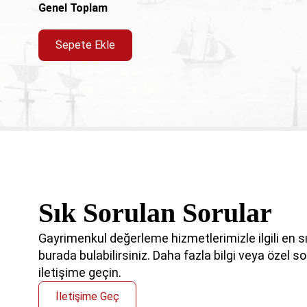
Genel Toplam
usulüne uygun olarak aydınlatıldım. Bu kapsamda ‘’
DEĞERLEME VE DANIŞMANLIK A.Ş.’’nin veri işleyen sıfat
bakımından verilerimi işleyip, usulüne uygun şekilde m
Sepete Ekle
gerektiğinde kamu kurumları ile paylaşmasına muvafak
Lütfen yukarıdaki yazıyı okumadan onay kutusuna tıkla
halinde hatalı ve eksik bilgi girişi nedeni ile ‘’İSTAN
DEĞERLEME VE DANIŞMANLIK A.Ş.’’ bu hatadan sorum
hatalı/ eksik giriş nedeni ile oluşan zararlardan tarafını
Sık Sorulan Sorular
Gayrimenkul değerleme hizmetlerimizle ilgili en sık
burada bulabilirsiniz. Daha fazla bilgi veya özel sor
iletişime geçin.
İletişime Geç