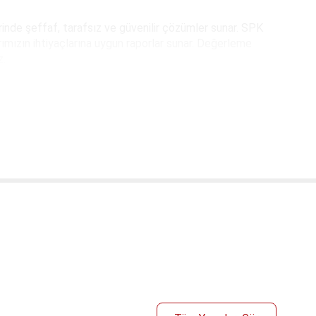
nde şeffaf, tarafsız ve güvenilir çözümler sunar. SPK
ımızın ihtiyaçlarına uygun raporlar sunar. Değerleme
z.