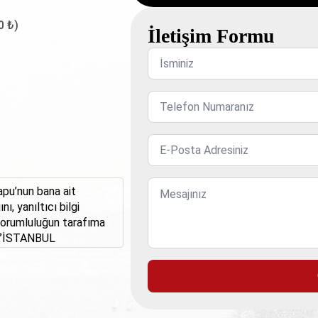
0 ₺)
İletişim Formu
İsminiz
*
Telefon
Numaranız
*
E-
Posta
Adresiniz
Mesaj
tapu’nun bana ait
*
nı, yanıltıcı bilgi
e sorumluluğun tarafıma
e ‘’İSTANBUL
ğradığı zararlardan
 Maddesi gereğince
 A.Ş.’’ tarafından