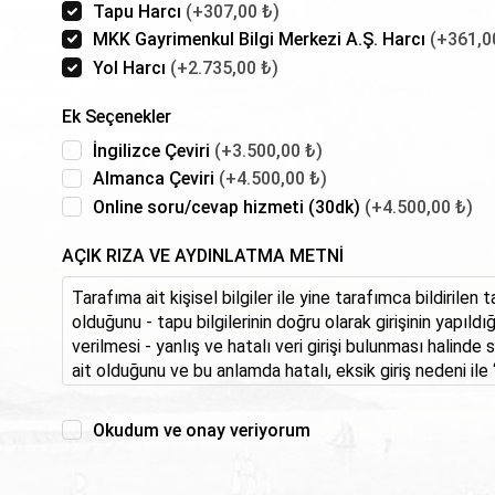
Tapu Harcı
(+307,00 ₺)
MKK Gayrimenkul Bilgi Merkezi A.Ş. Harcı
(+361,0
Yol Harcı
(+2.735,00 ₺)
Ek Seçenekler
İngilizce Çeviri
(+3.500,00 ₺)
Almanca Çeviri
(+4.500,00 ₺)
Online soru/cevap hizmeti (30dk)
(+4.500,00 ₺)
AÇIK RIZA VE AYDINLATMA METNİ
Tarafıma ait kişisel bilgiler ile yine tarafımca bildirilen 
olduğunu - tapu bilgilerinin doğru olarak girişinin yapıldığı
verilmesi - yanlış ve hatalı veri girişi bulunması halind
ait olduğunu ve bu anlamda hatalı, eksik giriş nedeni il
GAYRİMENKUL DEĞERLEME VE DANIŞMANLIK A.Ş.’’nin u
sorumlu tutulacağımı kabul ediyorum.
Okudum ve onay veriyorum
6698 sayılı Kişisel Verilerin Korunması Kanunu’nun 10.
‘’İSTANBUL GAYRİMENKUL DEĞERLEME VE DANIŞMANLIK