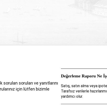
İSTANBUL GAYRİMENKUL
ı ile yapılacak iş
uhafaza etmesine ve
at ediyorum.
mayınız. Onay vermeniz
BUL GAYRİMENKUL
lu tutulamayacak ve
z sorumlu olacaktır.
Değerleme Raporu Ne İş
 sorulan soruları ve yanıtlarını
Satış, satın alma veya ipote
ularınız için lütfen bizimle
Tarafsız verilerle hazırlanm
yardımcı olur.