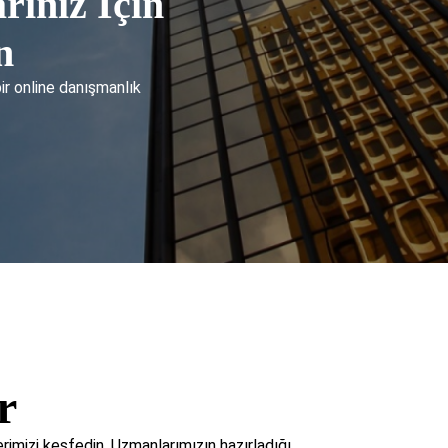
rınız İçin
n
bir online danışmanlık
r
imizi keşfedin. Uzmanlarımızın hazırladığı